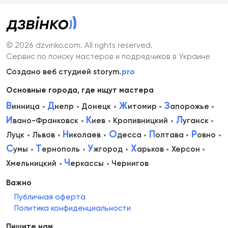
© 2026 dzvinko.com
. All rights reserved.
Сервис по поиску мастеров и подрядчиков в Украине
Создано веб студией storym
.pro
Основные города, где ищут мастера
В
Д
Ж
З
инница
непр
Донецк
итомир
апорожье
И
К
Л
вано-Франковск
иев
Кропивницкий
уганск
Н
О
П
Р
Луцк
Львов
иколаев
десса
олтава
овно
С
Т
У
Х
умы
ернополь
жгород
арьков
Херсон
Ч
Хмельницкий
еркассы
Чернигов
Важно
Публичная оферта
Политика конфиденциальности
Пишите нам