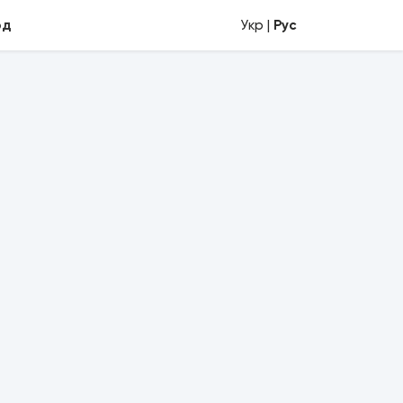
од
Укр |
Рус