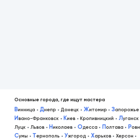
Основные города, где ищут мастера
В
Д
Ж
З
инница
непр
Донецк
итомир
апорожье
И
К
Л
вано-Франковск
иев
Кропивницкий
уганск
в
Н
О
П
Р
Луцк
Львов
иколаев
десса
олтава
ов
С
Т
У
Х
умы
ернополь
жгород
арьков
Херсон