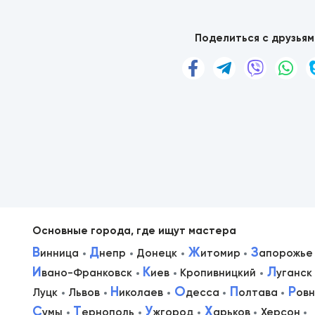
Поделиться с друзьям
Основные города, где ищут мастера
В
Д
Ж
З
инница
непр
Донецк
итомир
апорожье
И
К
Л
вано-Франковск
иев
Кропивницкий
уганск
в
Н
О
П
Р
Луцк
Львов
иколаев
десса
олтава
ов
С
Т
У
Х
умы
ернополь
жгород
арьков
Херсон