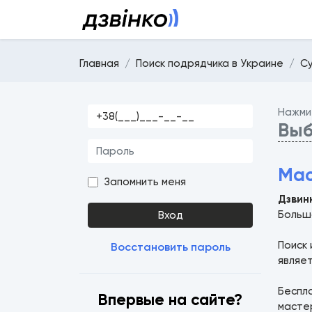
Главная
Поиск подрядчика в Украине
С
Нажми
Выб
Мас
Запомнить меня
Дзвин
Больша
Вход
Поиск 
Восстановить пароль
являе
Беспла
Впервые на сайте?
мастер