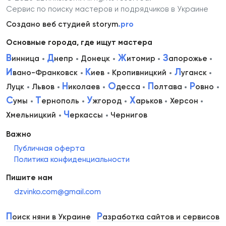
Сервис по поиску мастеров и подрядчиков в Украине
Создано веб студией storym
.pro
Основные города, где ищут мастера
В
Д
Ж
З
инница
непр
Донецк
итомир
апорожье
И
К
Л
вано-Франковск
иев
Кропивницкий
уганск
Н
О
П
Р
Луцк
Львов
иколаев
десса
олтава
овно
С
Т
У
Х
умы
ернополь
жгород
арьков
Херсон
Ч
Хмельницкий
еркассы
Чернигов
Важно
Публичная оферта
Политика конфиденциальности
Пишите нам
dzvinko.com@gmail.com
П
Р
оиск няни в Украине
азработка сайтов и сервисов