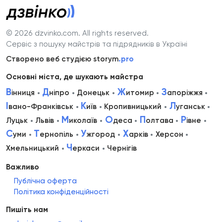
© 2026 dzvinko.com
. All rights reserved.
Сервіс з пошуку майстрів та підрядників в Україні
Створено веб студією storym
.pro
Основні міста, де шукають майстра
В
Д
Ж
З
інниця
ніпро
Донецьк
итомир
апоріжжя
І
К
Л
вано-Франківськ
иїв
Кропивницький
уганськ
М
О
П
Р
Луцьк
Львів
иколаїв
деса
олтава
івне
С
Т
У
Х
уми
ернопіль
жгород
арків
Херсон
Ч
Хмельницький
еркаси
Чернігів
Важливо
Публічна оферта
Політика конфіденційності
Пишіть нам