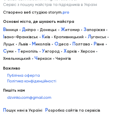
Сервіс з пошуку майстрів та підрядників в Україні
Створено веб студією storym
.pro
Основні міста, де шукають майстра
В
Д
Ж
З
інниця
ніпро
Донецьк
итомир
апоріжжя
І
К
Л
вано-Франківськ
иїв
Кропивницький
уганськ
М
О
П
Р
Луцьк
Львів
иколаїв
деса
олтава
івне
С
Т
У
Х
уми
ернопіль
жгород
арків
Херсон
Ч
Хмельницький
еркаси
Чернігів
Важливо
Публічна оферта
Політика конфіденційності
Пишіть нам
dzvinko.com@gmail.com
П
Р
ошук няні в Україні
озробка сайтів та сервісів