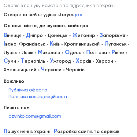
Сервіс з пошуку майстрів та підрядників в Україні
Створено веб студією storym
.pro
Основні міста, де шукають майстра
В
Д
Ж
З
інниця
ніпро
Донецьк
итомир
апоріжжя
І
К
Л
вано-Франківськ
иїв
Кропивницький
уганськ
М
О
П
Р
Луцьк
Львів
иколаїв
деса
олтава
івне
С
Т
У
Х
уми
ернопіль
жгород
арків
Херсон
Ч
Хмельницький
еркаси
Чернігів
Важливо
Публічна оферта
Політика конфіденційності
Пишіть нам
dzvinko.com@gmail.com
П
Р
ошук няні в Україні
озробка сайтів та сервісів