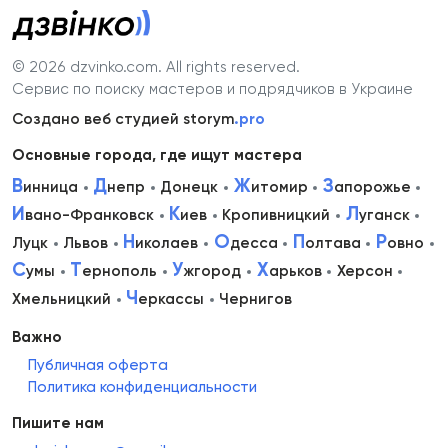
© 2026 dzvinko.com
. All rights reserved.
Сервис по поиску мастеров и подрядчиков в Украине
Создано веб студией storym
.pro
Основные города, где ищут мастера
В
Д
Ж
З
инница
непр
Донецк
итомир
апорожье
И
К
Л
вано-Франковск
иев
Кропивницкий
уганск
Н
О
П
Р
Луцк
Львов
иколаев
десса
олтава
овно
С
Т
У
Х
умы
ернополь
жгород
арьков
Херсон
Ч
Хмельницкий
еркассы
Чернигов
Важно
Публичная оферта
Политика конфиденциальности
Пишите нам