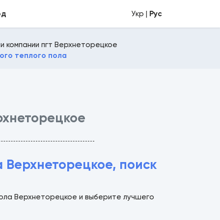
од
Укр |
Рус
и компании пгт Верхнеторецкое
ого теплого пола
рхнеторецкое
а Верхнеторецкое, поиск
 пола Верхнеторецкое и выберите лучшего