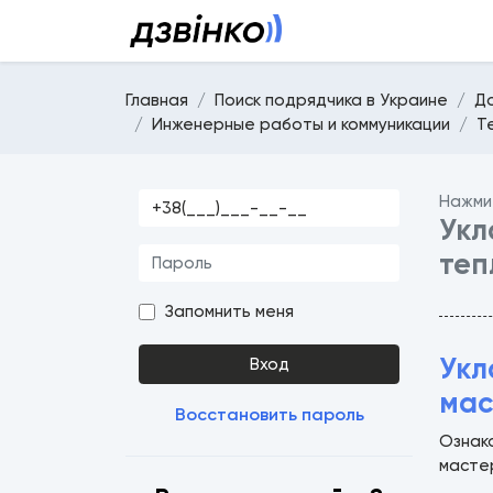
Главная
Поиск подрядчика в Украине
Д
Инженерные работы и коммуникации
Т
Нажми
Укл
теп
Запомнить меня
Укл
Вход
мас
Восстановить пароль
Ознак
масте