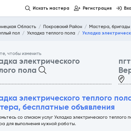
Искать мастера
Регистрация
Вх
онецкая Область
Покровский Район
Мастера, бригады 
еплый пол
Укладка теплого пола
Укладка электрическ
те, чтобы изменить
адка электрического
пгт
лого пола
Ве
адка электрического теплого пол
тера, бесплатные объявления
омьтесь со списком услуг Укладка электрического теплого
ра для выполнения нужной работы.