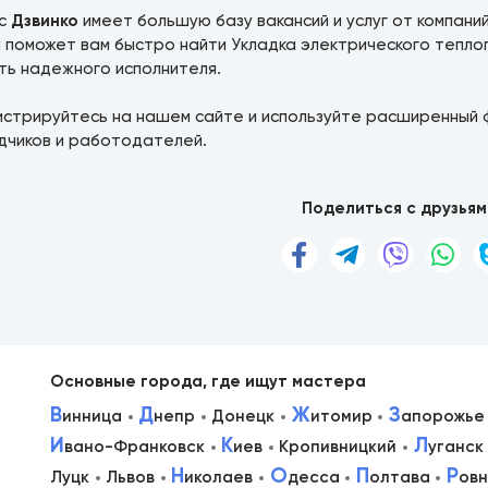
ис
Дзвинко
имеет большую базу вакансий и услуг от компани
а поможет вам быстро найти Укладка электрического тепло
ть надежного исполнителя.
истрируйтесь на нашем сайте и используйте расширенный 
дчиков и работодателей.
Поделиться с друзьям
Основные города, где ищут мастера
В
Д
Ж
З
инница
непр
Донецк
итомир
апорожье
И
К
Л
вано-Франковск
иев
Кропивницкий
уганск
в
Н
О
П
Р
Луцк
Львов
иколаев
десса
олтава
ов