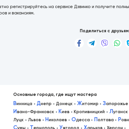
тно регистрируйтесь на сервисе Дзвинко и получите полны
ов и вакансиям.
Поделиться с друзьям
Основные города, где ищут мастера
В
Д
Ж
З
инница
непр
Донецк
итомир
апорожье
И
К
Л
вано-Франковск
иев
Кропивницкий
уганск
в
Н
О
П
Р
Луцк
Львов
иколаев
десса
олтава
ов
С
Т
У
Х
умы
ернополь
жгород
арьков
Херсон