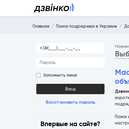
Главная
Поиск подрядчика в Украине
Д
Нажми
Выб
Мас
Запомнить меня
объ
Вход
Дзвин
коротк
Восстановить пароль
подря
Поиск 
Впервые на сайте?
настр