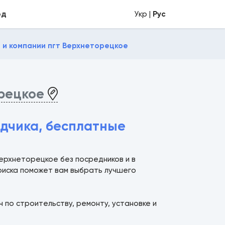
од
Укр |
Рус
 и компании пгт Верхнеторецкое
орецкое
ядчика, бесплатные
ерхнеторецкое без посредников и в
поиска поможет вам выбрать лучшего
 по строительству, ремонту, установке и