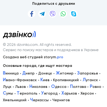
Поделиться с друзьями
© 2026 dzvinko.com
. All rights reserved.
Сервис по поиску мастеров и подрядчиков в Украине
Создано веб студией storym
.pro
Основные города, где ищут мастера
В
Д
Ж
З
инница
непр
Донецк
итомир
апорожье
И
К
Л
вано-Франковск
иев
Кропивницкий
уганск
Н
О
П
Р
Луцк
Львов
иколаев
десса
олтава
овно
С
Т
У
Х
умы
ернополь
жгород
арьков
Херсон
Ч
Хмельницкий
еркассы
Чернигов