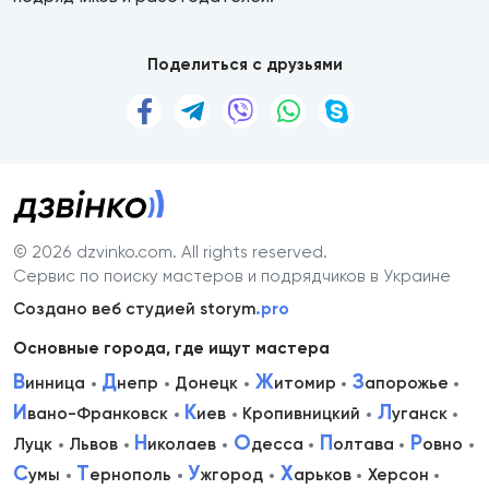
Поделиться с друзьями
© 2026 dzvinko.com
. All rights reserved.
Сервис по поиску мастеров и подрядчиков в Украине
Создано веб студией storym
.pro
Основные города, где ищут мастера
В
Д
Ж
З
инница
непр
Донецк
итомир
апорожье
И
К
Л
вано-Франковск
иев
Кропивницкий
уганск
Н
О
П
Р
Луцк
Львов
иколаев
десса
олтава
овно
С
Т
У
Х
умы
ернополь
жгород
арьков
Херсон