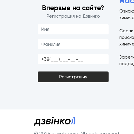
мас
Впервые на сайте?
Ознако
Регистрация на Дзвинко
химич
Серв
поиск
химич
Зарег
подря
Регистрация
© 2026 dzvinko.com
. All rights reserved.