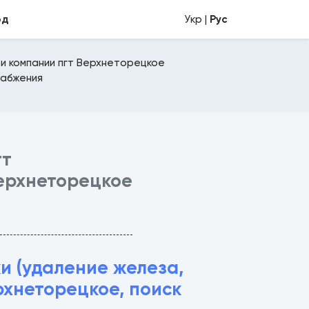
од
Укр |
Рус
и компании пгт Верхнеторецкое
набжения
гт
ерхнеторецкое
и (удаление железа,
рхнеторецкое, поиск