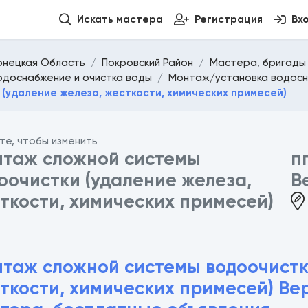
Искать мастера
Регистрация
Вх
онецкая Область
Покровский Район
Мастера, бригады 
одоснабжение и очистка воды
Монтаж/установка водос
(удаление железа, жесткости, химических примесей)
те, чтобы изменить
таж сложной системы
п
оочистки (удаление железа,
В
ткости, химических примесей)
таж сложной системы водоочистк
ткости, химических примесей) Ве