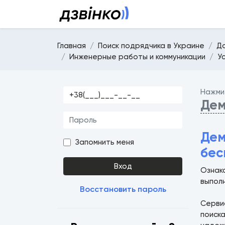
Главная
Поиск подрядчика в Украине
Д
Инженерные работы и коммуникации
У
Нажми
Дем
Дем
Запомнить меня
бес
Вход
Ознак
выпол
Восстановить пароль
Серв
поиск