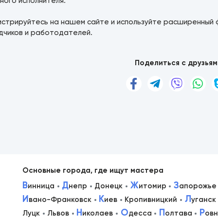
ного исполнителя.
истрируйтесь на нашем сайте и используйте расширенный 
дчиков и работодателей.
Поделиться с друзьям
Основные города, где ищут мастера
В
Д
Ж
З
инница
непр
Донецк
итомир
апорожье
И
К
Л
вано-Франковск
иев
Кропивницкий
уганск
в
Н
О
П
Р
Луцк
Львов
иколаев
десса
олтава
ов