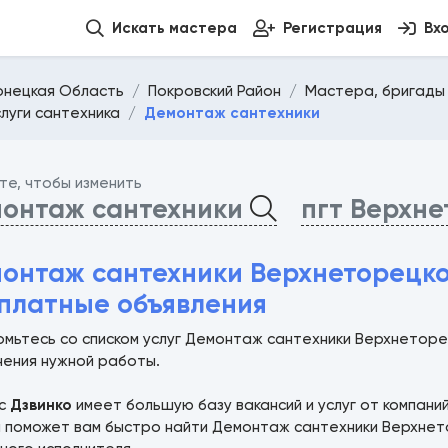
Искать мастера
Регистрация
Вх
онецкая Область
Покровский Район
Мастера, бригады 
слуги сантехника
Демонтаж сантехники
те, чтобы изменить
онтаж сантехники
пгт Верхн
онтаж сантехники Верхнеторецко
платные объявления
омьтесь со списком услуг Демонтаж сантехники Верхнетор
нения нужной работы.
ис
Дзвинко
имеет большую базу вакансий и услуг от компани
а поможет вам быстро найти Демонтаж сантехники Верхнет