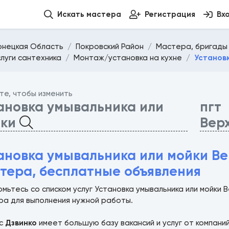
Искать мастера
Регистрация
Вх
онецкая Область
Покровский Район
Мастера, бригады 
слуги сантехника
Монтаж/установка на кухне
Установ
те, чтобы изменить
ановка умывальника или
пгт
йки
Вер
ановка умывальника или мойки Ве
тера, бесплатные объявления
мьтесь со списком услуг Установка умывальника или мойки
ра для выполнения нужной работы.
ис
Дзвинко
имеет большую базу вакансий и услуг от компани