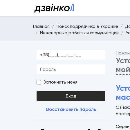
Главная
Поиск подрядчика в Украине
Д
Инженерные работы и коммуникации
У
Нажми
Уст
мо
Запомнить меня
Уст
мас
Вход
Ознако
Восстановить пароль
масте
Серв