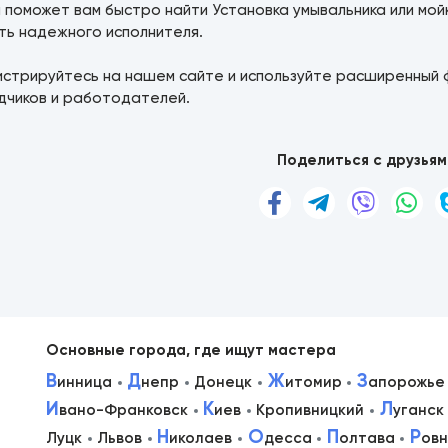
 поможет вам быстро найти Установка умывальника или мой
ть надежного исполнителя.
истрируйтесь на нашем сайте и используйте расширенный 
дчиков и работодателей.
Поделиться с друзьям
Основные города, где ищут мастера
В
Д
Ж
З
инница
непр
Донецк
итомир
апорожье
И
К
Л
вано-Франковск
иев
Кропивницкий
уганск
в
Н
О
П
Р
Луцк
Львов
иколаев
десса
олтава
ов