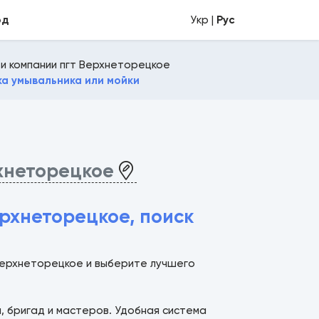
од
Укр |
Рус
и компании пгт Верхнеторецкое
ка умывальника или мойки
хнеторецкое
рхнеторецкое, поиск
 Верхнеторецкое и выберите лучшего
й, бригад и мастеров. Удобная система