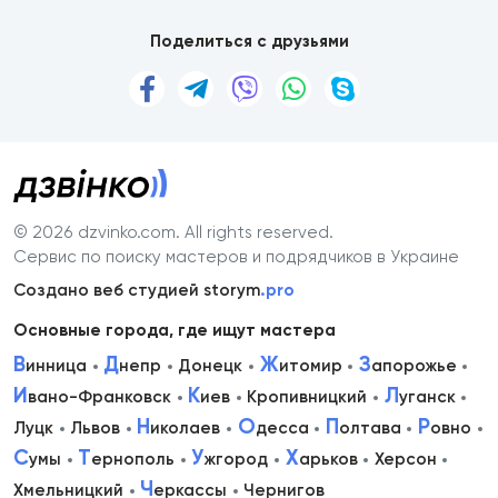
Поделиться с друзьями
© 2026 dzvinko.com
. All rights reserved.
Сервис по поиску мастеров и подрядчиков в Украине
Создано веб студией storym
.pro
Основные города, где ищут мастера
В
Д
Ж
З
инница
непр
Донецк
итомир
апорожье
И
К
Л
вано-Франковск
иев
Кропивницкий
уганск
Н
О
П
Р
Луцк
Львов
иколаев
десса
олтава
овно
С
Т
У
Х
умы
ернополь
жгород
арьков
Херсон
Ч
Хмельницкий
еркассы
Чернигов