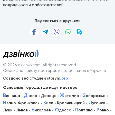
подрядчиков и работодателей.
Поделиться с друзьями
© 2026 dzvinko.com
. All rights reserved.
Сервис по поиску мастеров и подрядчиков в Украине
Создано веб студией storym
.pro
Основные города, где ищут мастера
В
Д
Ж
З
инница
непр
Донецк
итомир
апорожье
И
К
Л
вано-Франковск
иев
Кропивницкий
уганск
Н
О
П
Р
Луцк
Львов
иколаев
десса
олтава
овно