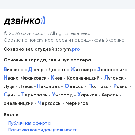
© 2026 dzvinko.com
. All rights reserved.
Сервис по поиску мастеров и подрядчиков в Украине
Создано веб студией storym
.pro
Основные города, где ищут мастера
В
Д
Ж
З
инница
непр
Донецк
итомир
апорожье
И
К
Л
вано-Франковск
иев
Кропивницкий
уганск
Н
О
П
Р
Луцк
Львов
иколаев
десса
олтава
овно
С
Т
У
Х
умы
ернополь
жгород
арьков
Херсон
Ч
Хмельницкий
еркассы
Чернигов
Важно
Публичная оферта
Политика конфиденциальности