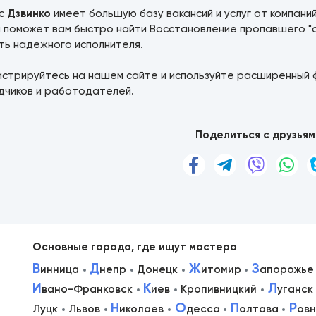
ис
Дзвинко
имеет большую базу вакансий и услуг от компани
а поможет вам быстро найти Восстановление пропавшего "
ть надежного исполнителя.
истрируйтесь на нашем сайте и используйте расширенный 
дчиков и работодателей.
Поделиться с друзьям
Основные города, где ищут мастера
В
Д
Ж
З
инница
непр
Донецк
итомир
апорожье
И
К
Л
вано-Франковск
иев
Кропивницкий
уганск
в
Н
О
П
Р
Луцк
Львов
иколаев
десса
олтава
ов