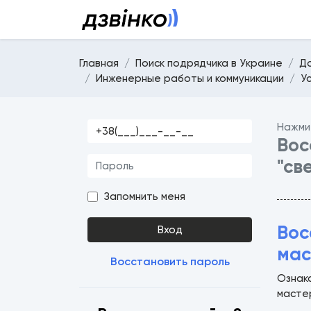
Главная
Поиск подрядчика в Украине
Д
Инженерные работы и коммуникации
У
Нажми
Вос
"св
Запомнить меня
Вос
Вход
мас
Восстановить пароль
Ознак
масте