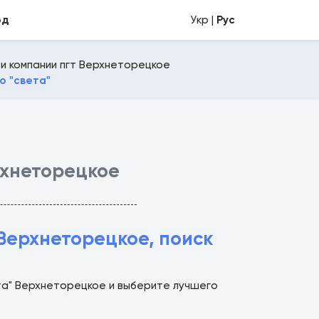
од
Укр |
Рус
и компании пгт Верхнеторецкое
о "света"
хнеторецкое
Верхнеторецкое, поиск
та" Верхнеторецкое и выберите лучшего