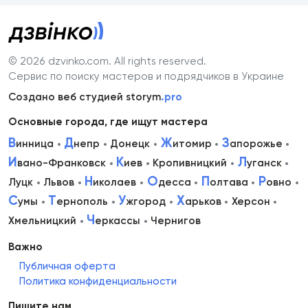
© 2026 dzvinko.com
. All rights reserved.
Сервис по поиску мастеров и подрядчиков в Украине
Создано веб студией storym
.pro
Основные города, где ищут мастера
В
Д
Ж
З
инница
непр
Донецк
итомир
апорожье
И
К
Л
вано-Франковск
иев
Кропивницкий
уганск
Н
О
П
Р
Луцк
Львов
иколаев
десса
олтава
овно
С
Т
У
Х
умы
ернополь
жгород
арьков
Херсон
Ч
Хмельницкий
еркассы
Чернигов
Важно
Публичная оферта
Политика конфиденциальности
Пишите нам