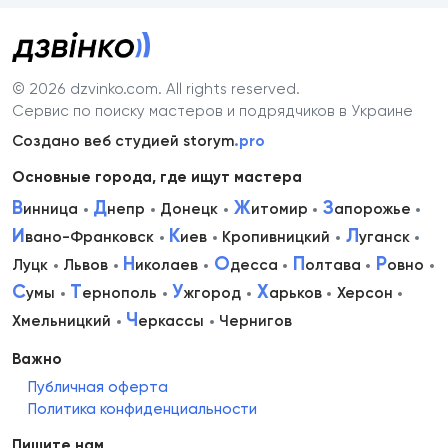
© 2026 dzvinko.com
. All rights reserved.
Сервис по поиску мастеров и подрядчиков в Украине
Создано веб студией storym
.pro
Основные города, где ищут мастера
В
Д
Ж
З
инница
непр
Донецк
итомир
апорожье
И
К
Л
вано-Франковск
иев
Кропивницкий
уганск
Н
О
П
Р
Луцк
Львов
иколаев
десса
олтава
овно
С
Т
У
Х
умы
ернополь
жгород
арьков
Херсон
Ч
Хмельницкий
еркассы
Чернигов
Важно
Публичная оферта
Политика конфиденциальности
Пишите нам