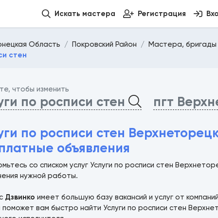
Искать мастера
Регистрация
Вх
онецкая Область
Покровский Район
Мастера, бригады 
си стен
те, чтобы изменить
уги по росписи стен
пгт Верх
уги по росписи стен Верхнеторецк
платные объявления
мьтесь со списком услуг Услуги по росписи стен Верхнето
нения нужной работы.
ис
Дзвинко
имеет большую базу вакансий и услуг от компани
 поможет вам быстро найти Услуги по росписи стен Верхне