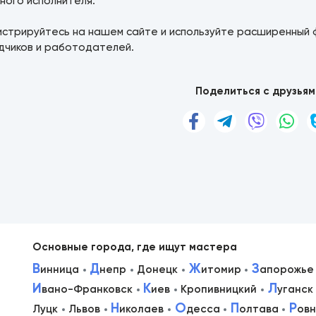
ного исполнителя.
истрируйтесь на нашем сайте и используйте расширенный 
дчиков и работодателей.
Поделиться с друзьям
Основные города, где ищут мастера
В
Д
Ж
З
инница
непр
Донецк
итомир
апорожье
И
К
Л
вано-Франковск
иев
Кропивницкий
уганск
в
Н
О
П
Р
Луцк
Львов
иколаев
десса
олтава
ов