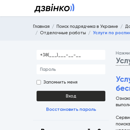
Главная
Поиск подрядчика в Украине
Д
Отделочные работы
Услуги по роспи
Нажми
Усл
Усл
Запомнить меня
бес
Вход
Ознако
выпол
Восстановить пароль
Серв
поиска