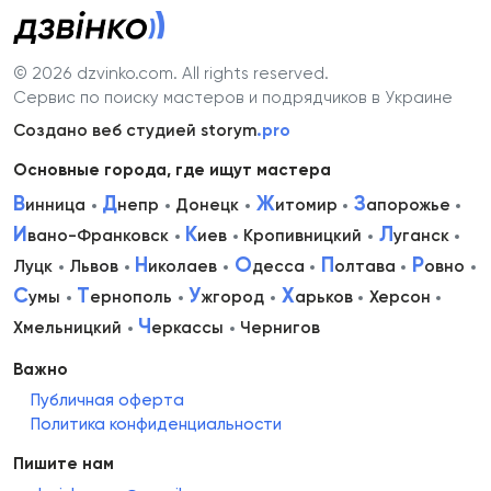
© 2026 dzvinko.com
. All rights reserved.
Сервис по поиску мастеров и подрядчиков в Украине
Создано веб студией storym
.pro
Основные города, где ищут мастера
В
Д
Ж
З
инница
непр
Донецк
итомир
апорожье
И
К
Л
вано-Франковск
иев
Кропивницкий
уганск
Н
О
П
Р
Луцк
Львов
иколаев
десса
олтава
овно
С
Т
У
Х
умы
ернополь
жгород
арьков
Херсон
Ч
Хмельницкий
еркассы
Чернигов
Важно
Публичная оферта
Политика конфиденциальности
Пишите нам