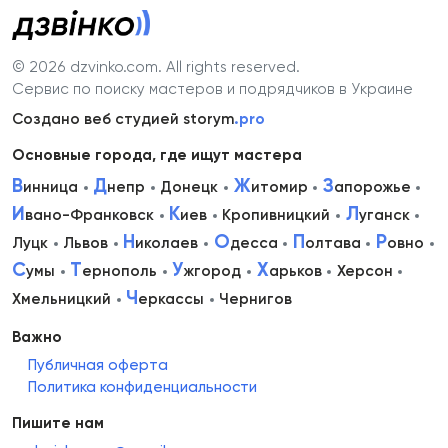
© 2026 dzvinko.com
. All rights reserved.
Сервис по поиску мастеров и подрядчиков в Украине
Создано веб студией storym
.pro
Основные города, где ищут мастера
В
Д
Ж
З
инница
непр
Донецк
итомир
апорожье
И
К
Л
вано-Франковск
иев
Кропивницкий
уганск
Н
О
П
Р
Луцк
Львов
иколаев
десса
олтава
овно
С
Т
У
Х
умы
ернополь
жгород
арьков
Херсон
Ч
Хмельницкий
еркассы
Чернигов
Важно
Публичная оферта
Политика конфиденциальности
Пишите нам