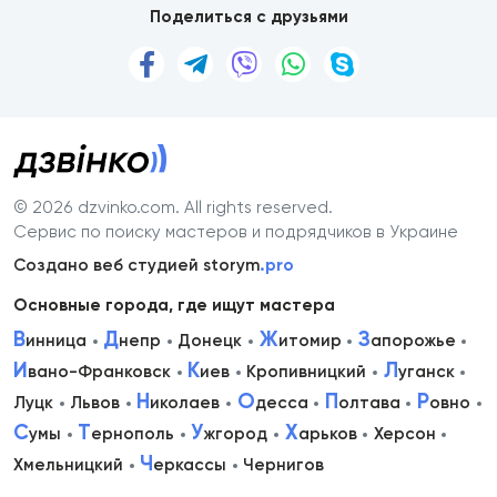
Поделиться с друзьями
© 2026 dzvinko.com
. All rights reserved.
Сервис по поиску мастеров и подрядчиков в Украине
Создано веб студией storym
.pro
Основные города, где ищут мастера
В
Д
Ж
З
инница
непр
Донецк
итомир
апорожье
И
К
Л
вано-Франковск
иев
Кропивницкий
уганск
Н
О
П
Р
Луцк
Львов
иколаев
десса
олтава
овно
С
Т
У
Х
умы
ернополь
жгород
арьков
Херсон
Ч
Хмельницкий
еркассы
Чернигов