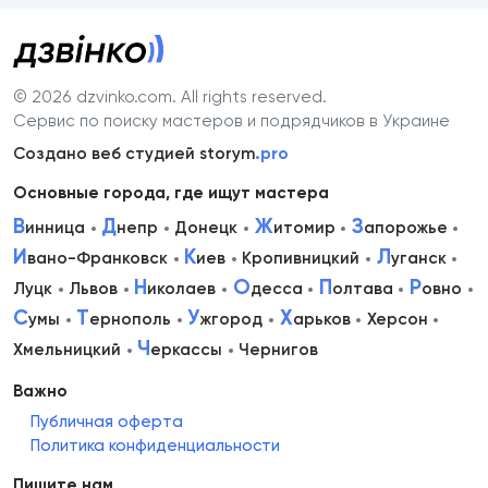
© 2026 dzvinko.com
. All rights reserved.
Сервис по поиску мастеров и подрядчиков в Украине
Создано веб студией storym
.pro
Основные города, где ищут мастера
В
Д
Ж
З
инница
непр
Донецк
итомир
апорожье
И
К
Л
вано-Франковск
иев
Кропивницкий
уганск
Н
О
П
Р
Луцк
Львов
иколаев
десса
олтава
овно
С
Т
У
Х
умы
ернополь
жгород
арьков
Херсон
Ч
Хмельницкий
еркассы
Чернигов
Важно
Публичная оферта
Политика конфиденциальности
Пишите нам