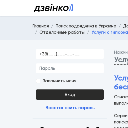
Главная
Поиск подрядчика в Украине
Д
Отделочные работы
Услуги с гипсок
Нажми
Усл
Усл
Запомнить меня
бес
Вход
Ознако
выпол
Восстановить пароль
Серв
поиска