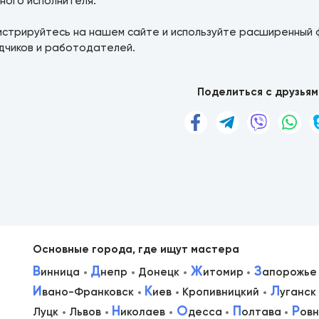
ного исполнителя.
истрируйтесь на нашем сайте и используйте расширенный 
дчиков и работодателей.
Поделиться с друзьям
Основные города, где ищут мастера
В
Д
Ж
З
инница
непр
Донецк
итомир
апорожье
И
К
Л
вано-Франковск
иев
Кропивницкий
уганск
в
Н
О
П
Р
Луцк
Львов
иколаев
десса
олтава
ов