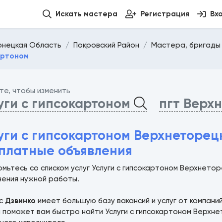
Искать мастера
Регистрация
Вх
онецкая Область
Покровский Район
Мастера, бригады 
артоном
те, чтобы изменить
уги с гипсокартоном
пгт Верх
уги с гипсокартоном Верхнеторецк
платные объявления
мьтесь со списком услуг Услуги с гипсокартоном Верхнето
нения нужной работы.
ис
Дзвинко
имеет большую базу вакансий и услуг от компани
 поможет вам быстро найти Услуги с гипсокартоном Верхн