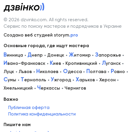
© 2026 dzvinko.com
. All rights reserved.
Сервис по поиску мастеров и подрядчиков в Украине
Создано веб студией storym
.pro
Основные города, где ищут мастера
В
Д
Ж
З
инница
непр
Донецк
итомир
апорожье
И
К
Л
вано-Франковск
иев
Кропивницкий
уганск
Н
О
П
Р
Луцк
Львов
иколаев
десса
олтава
овно
С
Т
У
Х
умы
ернополь
жгород
арьков
Херсон
Ч
Хмельницкий
еркассы
Чернигов
Важно
Публичная оферта
Политика конфиденциальности
Пишите нам