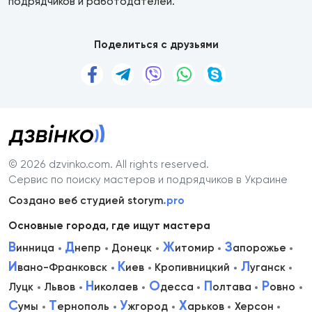
подрядчиков и работодателей.
Поделиться с друзьями
© 2026 dzvinko.com
. All rights reserved.
Сервис по поиску мастеров и подрядчиков в Украине
Создано веб студией storym
.pro
Основные города, где ищут мастера
В
Д
Ж
З
инница
непр
Донецк
итомир
апорожье
И
К
Л
вано-Франковск
иев
Кропивницкий
уганск
Н
О
П
Р
Луцк
Львов
иколаев
десса
олтава
овно
С
Т
У
Х
умы
ернополь
жгород
арьков
Херсон