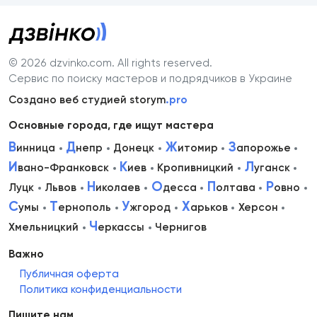
© 2026 dzvinko.com
. All rights reserved.
Сервис по поиску мастеров и подрядчиков в Украине
Создано веб студией storym
.pro
Основные города, где ищут мастера
В
Д
Ж
З
инница
непр
Донецк
итомир
апорожье
И
К
Л
вано-Франковск
иев
Кропивницкий
уганск
Н
О
П
Р
Луцк
Львов
иколаев
десса
олтава
овно
С
Т
У
Х
умы
ернополь
жгород
арьков
Херсон
Ч
Хмельницкий
еркассы
Чернигов
Важно
Публичная оферта
Политика конфиденциальности
Пишите нам