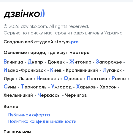
© 2026 dzvinko.com
. All rights reserved.
Сервис по поиску мастеров и подрядчиков в Украине
Создано веб студией storym
.pro
Основные города, где ищут мастера
В
Д
Ж
З
инница
непр
Донецк
итомир
апорожье
И
К
Л
вано-Франковск
иев
Кропивницкий
уганск
Н
О
П
Р
Луцк
Львов
иколаев
десса
олтава
овно
С
Т
У
Х
умы
ернополь
жгород
арьков
Херсон
Ч
Хмельницкий
еркассы
Чернигов
Важно
Публичная оферта
Политика конфиденциальности
Пишите нам