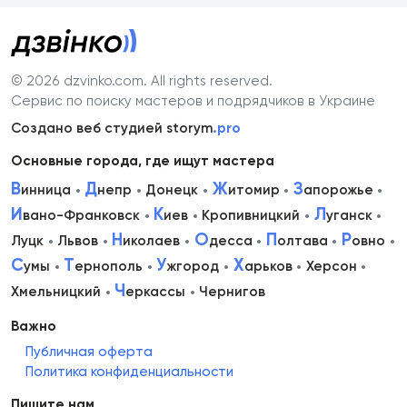
© 2026 dzvinko.com
. All rights reserved.
Сервис по поиску мастеров и подрядчиков в Украине
Создано веб студией storym
.pro
Основные города, где ищут мастера
В
Д
Ж
З
инница
непр
Донецк
итомир
апорожье
И
К
Л
вано-Франковск
иев
Кропивницкий
уганск
Н
О
П
Р
Луцк
Львов
иколаев
десса
олтава
овно
С
Т
У
Х
умы
ернополь
жгород
арьков
Херсон
Ч
Хмельницкий
еркассы
Чернигов
Важно
Публичная оферта
Политика конфиденциальности
Пишите нам