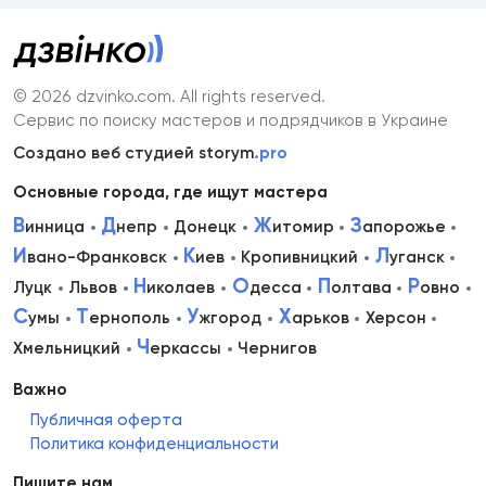
© 2026 dzvinko.com
. All rights reserved.
Сервис по поиску мастеров и подрядчиков в Украине
Создано веб студией storym
.pro
Основные города, где ищут мастера
В
Д
Ж
З
инница
непр
Донецк
итомир
апорожье
И
К
Л
вано-Франковск
иев
Кропивницкий
уганск
Н
О
П
Р
Луцк
Львов
иколаев
десса
олтава
овно
С
Т
У
Х
умы
ернополь
жгород
арьков
Херсон
Ч
Хмельницкий
еркассы
Чернигов
Важно
Публичная оферта
Политика конфиденциальности
Пишите нам