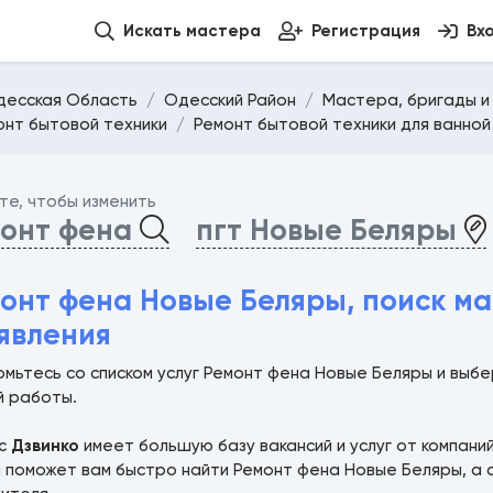
Искать мастера
Регистрация
Вх
десская Область
Одесский Район
Мастера, бригады и
онт бытовой техники
Ремонт бытовой техники для ванной
те, чтобы изменить
онт фена
пгт Новые Беляры
онт фена Новые Беляры, поиск м
явления
омьтесь со списком услуг Ремонт фена Новые Беляры и выб
й работы.
ис
Дзвинко
имеет большую базу вакансий и услуг от компани
а поможет вам быстро найти Ремонт фена Новые Беляры, а