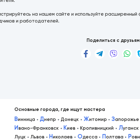
ителя.
истрируйтесь на нашем сайте и используйте расширенный 
дчиков и работодателей.
Поделиться с друзьям
Основные города, где ищут мастера
В
Д
Ж
З
инница
непр
Донецк
итомир
апорожье
И
К
Л
вано-Франковск
иев
Кропивницкий
уганск
в
Н
О
П
Р
Луцк
Львов
иколаев
десса
олтава
ов