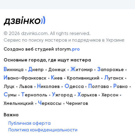
© 2026 dzvinko.com
. All rights reserved.
Сервис по поиску мастеров и подрядчиков в Украине
Создано веб студией storym
.pro
Основные города, где ищут мастера
В
Д
Ж
З
инница
непр
Донецк
итомир
апорожье
И
К
Л
вано-Франковск
иев
Кропивницкий
уганск
Н
О
П
Р
Луцк
Львов
иколаев
десса
олтава
овно
С
Т
У
Х
умы
ернополь
жгород
арьков
Херсон
Ч
Хмельницкий
еркассы
Чернигов
Важно
Публичная оферта
Политика конфиденциальности