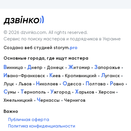
© 2026 dzvinko.com
. All rights reserved.
Сервис по поиску мастеров и подрядчиков в Украине
Создано веб студией storym
.pro
Основные города, где ищут мастера
В
Д
Ж
З
инница
непр
Донецк
итомир
апорожье
И
К
Л
вано-Франковск
иев
Кропивницкий
уганск
Н
О
П
Р
Луцк
Львов
иколаев
десса
олтава
овно
С
Т
У
Х
умы
ернополь
жгород
арьков
Херсон
Ч
Хмельницкий
еркассы
Чернигов
Важно
Публичная оферта
Политика конфиденциальности