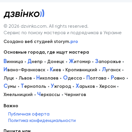
© 2026 dzvinko.com
. All rights reserved.
Сервис по поиску мастеров и подрядчиков в Украине
Создано веб студией storym
.pro
Основные города, где ищут мастера
В
Д
Ж
З
инница
непр
Донецк
итомир
апорожье
И
К
Л
вано-Франковск
иев
Кропивницкий
уганск
Н
О
П
Р
Луцк
Львов
иколаев
десса
олтава
овно
С
Т
У
Х
умы
ернополь
жгород
арьков
Херсон
Ч
Хмельницкий
еркассы
Чернигов
Важно
Публичная оферта
Политика конфиденциальности
Пишите нам