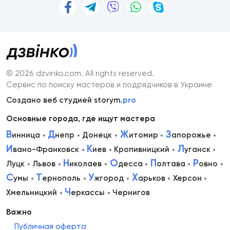
© 2026 dzvinko.com
. All rights reserved.
Сервис по поиску мастеров и подрядчиков в Украине
Создано веб студией storym
.pro
Основные города, где ищут мастера
В
Д
Ж
З
инница
непр
Донецк
итомир
апорожье
И
К
Л
вано-Франковск
иев
Кропивницкий
уганск
Н
О
П
Р
Луцк
Львов
иколаев
десса
олтава
овно
С
Т
У
Х
умы
ернополь
жгород
арьков
Херсон
Ч
Хмельницкий
еркассы
Чернигов
Важно
Публичная оферта