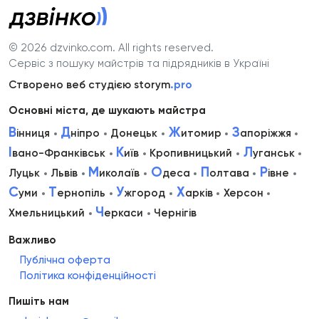
© 2026 dzvinko.com
. All rights reserved.
Сервіс з пошуку майстрів та підрядників в Україні
Створено веб студією storym
.pro
Основні міста, де шукають майстра
В
Д
Ж
З
інниця
ніпро
Донецьк
итомир
апоріжжя
І
К
Л
вано-Франківськ
иїв
Кропивницький
уганськ
М
О
П
Р
Луцьк
Львів
иколаїв
деса
олтава
івне
С
Т
У
Х
уми
ернопіль
жгород
арків
Херсон
Ч
Хмельницький
еркаси
Чернігів
Важливо
Публічна оферта
Політика конфіденційності
Пишіть нам