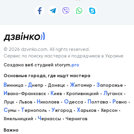
© 2026 dzvinko.com
. All rights reserved.
Сервис по поиску мастеров и подрядчиков в Украине
Создано веб студией storym
.pro
Основные города, где ищут мастера
В
Д
Ж
З
инница
непр
Донецк
итомир
апорожье
И
К
Л
вано-Франковск
иев
Кропивницкий
уганск
Н
О
П
Р
Луцк
Львов
иколаев
десса
олтава
овно
С
Т
У
Х
умы
ернополь
жгород
арьков
Херсон
Ч
Хмельницкий
еркассы
Чернигов
Важно