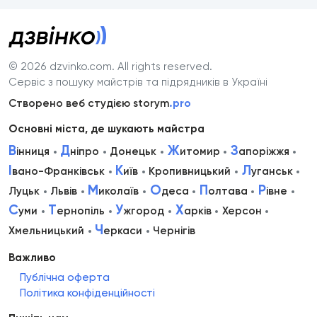
© 2026 dzvinko.com
. All rights reserved.
Сервіс з пошуку майстрів та підрядників в Україні
Створено веб студією storym
.pro
Основні міста, де шукають майстра
В
Д
Ж
З
інниця
ніпро
Донецьк
итомир
апоріжжя
І
К
Л
вано-Франківськ
иїв
Кропивницький
уганськ
М
О
П
Р
Луцьк
Львів
иколаїв
деса
олтава
івне
С
Т
У
Х
уми
ернопіль
жгород
арків
Херсон
Ч
Хмельницький
еркаси
Чернігів
Важливо
Публічна оферта
Політика конфіденційності