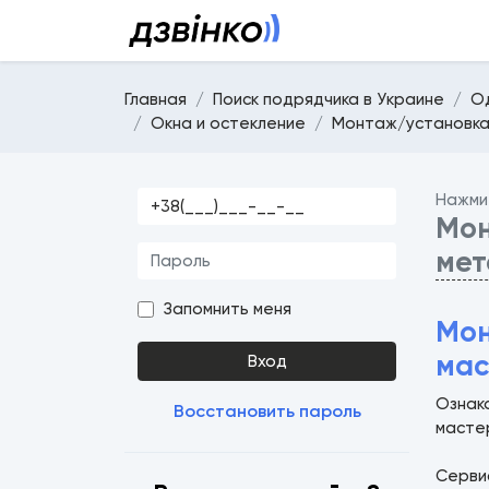
Главная
Поиск подрядчика в Украине
О
Окна и остекление
Монтаж/установка
Нажми
Мон
мет
Запомнить меня
Мон
мас
Вход
Ознак
Восстановить пароль
масте
Серв