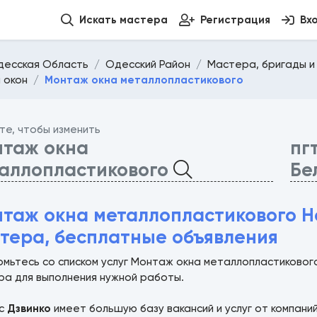
Искать мастера
Регистрация
Вх
десская Область
Одесский Район
Мастера, бригады и
 окон
Монтаж окна металлопластикового
те, чтобы изменить
таж окна
пг
аллопластикового
Бе
таж окна металлопластикового Н
тера, бесплатные объявления
омьтесь со списком услуг Монтаж окна металлопластиковог
ра для выполнения нужной работы.
ис
Дзвинко
имеет большую базу вакансий и услуг от компани