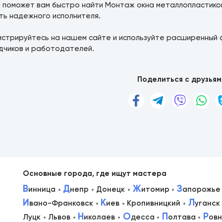
а поможет вам быстро найти Монтаж окна металлопластико
ть надежного исполнителя.
истрируйтесь на нашем сайте и используйте расширенный 
дчиков и работодателей.
Поделиться с друзьям
Основные города, где ищут мастера
В
Д
Ж
З
инница
непр
Донецк
итомир
апорожье
И
К
Л
вано-Франковск
иев
Кропивницкий
уганск
в
Н
О
П
Р
Луцк
Львов
иколаев
десса
олтава
ов