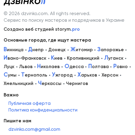
© 2026 dzvinko.com
. All rights reserved.
Сервис по поиску мастеров и подрядчиков в Украине
Создано веб студией storym
.pro
Основные города, где ищут мастера
В
Д
Ж
З
инница
непр
Донецк
итомир
апорожье
И
К
Л
вано-Франковск
иев
Кропивницкий
уганск
Н
О
П
Р
Луцк
Львов
иколаев
десса
олтава
овно
С
Т
У
Х
умы
ернополь
жгород
арьков
Херсон
Ч
Хмельницкий
еркассы
Чернигов
Важно
Публичная оферта
Политика конфиденциальности
Пишите нам
dzvinko.com@gmail.com