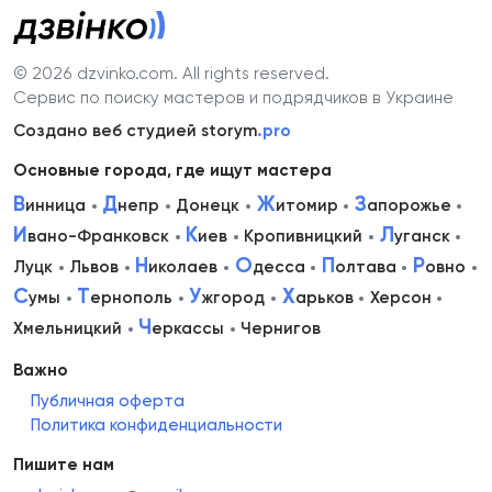
© 2026 dzvinko.com
. All rights reserved.
Сервис по поиску мастеров и подрядчиков в Украине
Создано веб студией storym
.pro
Основные города, где ищут мастера
В
Д
Ж
З
инница
непр
Донецк
итомир
апорожье
И
К
Л
вано-Франковск
иев
Кропивницкий
уганск
Н
О
П
Р
Луцк
Львов
иколаев
десса
олтава
овно
С
Т
У
Х
умы
ернополь
жгород
арьков
Херсон
Ч
Хмельницкий
еркассы
Чернигов
Важно
Публичная оферта
Политика конфиденциальности
Пишите нам