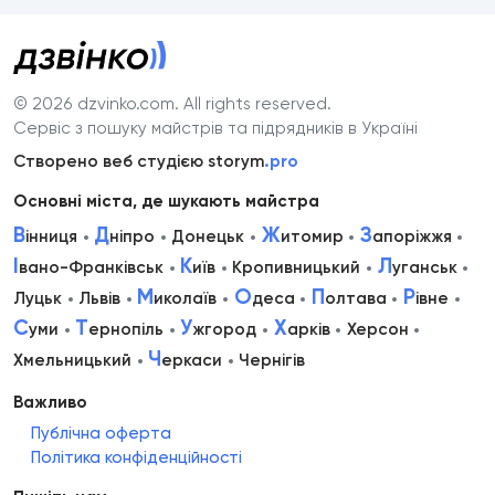
© 2026 dzvinko.com
. All rights reserved.
Сервіс з пошуку майстрів та підрядників в Україні
Створено веб студією storym
.pro
Основні міста, де шукають майстра
В
Д
Ж
З
інниця
ніпро
Донецьк
итомир
апоріжжя
І
К
Л
вано-Франківськ
иїв
Кропивницький
уганськ
М
О
П
Р
Луцьк
Львів
иколаїв
деса
олтава
івне
С
Т
У
Х
уми
ернопіль
жгород
арків
Херсон
Ч
Хмельницький
еркаси
Чернігів
Важливо
Публічна оферта
Політика конфіденційності