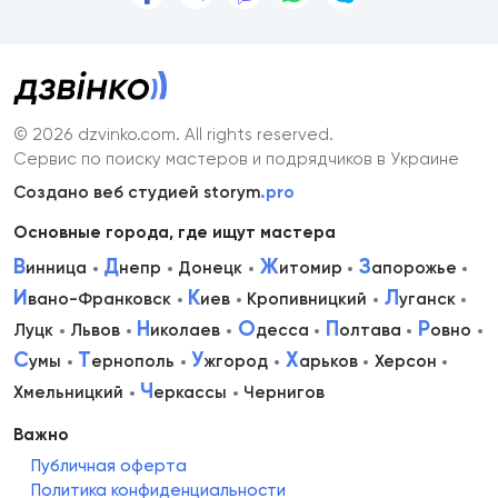
© 2026 dzvinko.com
. All rights reserved.
Сервис по поиску мастеров и подрядчиков в Украине
Создано веб студией storym
.pro
Основные города, где ищут мастера
В
Д
Ж
З
инница
непр
Донецк
итомир
апорожье
И
К
Л
вано-Франковск
иев
Кропивницкий
уганск
Н
О
П
Р
Луцк
Львов
иколаев
десса
олтава
овно
С
Т
У
Х
умы
ернополь
жгород
арьков
Херсон
Ч
Хмельницкий
еркассы
Чернигов
Важно
Публичная оферта
Политика конфиденциальности