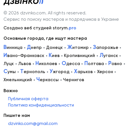
© 2026 dzvinko.com
. All rights reserved.
Сервис по поиску мастеров и подрядчиков в Украине
Создано веб студией storym
.pro
Основные города, где ищут мастера
В
Д
Ж
З
инница
непр
Донецк
итомир
апорожье
И
К
Л
вано-Франковск
иев
Кропивницкий
уганск
Н
О
П
Р
Луцк
Львов
иколаев
десса
олтава
овно
С
Т
У
Х
умы
ернополь
жгород
арьков
Херсон
Ч
Хмельницкий
еркассы
Чернигов
Важно
Публичная оферта
Политика конфиденциальности
Пишите нам
dzvinko.com@gmail.com