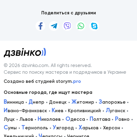
Поделиться с друзьями
© 2026 dzvinko.com
. All rights reserved.
Сервис по поиску мастеров и подрядчиков в Украине
Создано веб студией storym
.pro
Основные города, где ищут мастера
В
Д
Ж
З
инница
непр
Донецк
итомир
апорожье
И
К
Л
вано-Франковск
иев
Кропивницкий
уганск
Н
О
П
Р
Луцк
Львов
иколаев
десса
олтава
овно
С
Т
У
Х
умы
ернополь
жгород
арьков
Херсон
Ч
Хмельницкий
еркассы
Чернигов