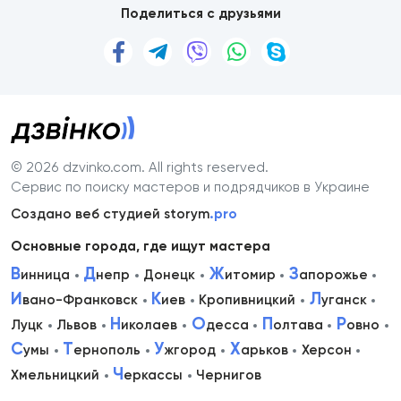
Поделиться с друзьями
© 2026 dzvinko.com
. All rights reserved.
Сервис по поиску мастеров и подрядчиков в Украине
Создано веб студией storym
.pro
Основные города, где ищут мастера
В
Д
Ж
З
инница
непр
Донецк
итомир
апорожье
И
К
Л
вано-Франковск
иев
Кропивницкий
уганск
Н
О
П
Р
Луцк
Львов
иколаев
десса
олтава
овно
С
Т
У
Х
умы
ернополь
жгород
арьков
Херсон
Ч
Хмельницкий
еркассы
Чернигов