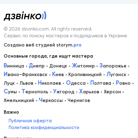
© 2026 dzvinko.com
. All rights reserved.
Сервис по поиску мастеров и подрядчиков в Украине
Создано веб студией storym
.pro
Основные города, где ищут мастера
В
Д
Ж
З
инница
непр
Донецк
итомир
апорожье
И
К
Л
вано-Франковск
иев
Кропивницкий
уганск
Н
О
П
Р
Луцк
Львов
иколаев
десса
олтава
овно
С
Т
У
Х
умы
ернополь
жгород
арьков
Херсон
Ч
Хмельницкий
еркассы
Чернигов
Важно
Публичная оферта
Политика конфиденциальности